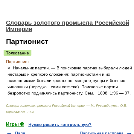
Словарь золотого промысла Российской
Империи
Партионист
Толкование
Партионист
м.
Начальник партии. — В поисковую партию выбирали людей
нестарых и крепкого сложения; партионистами и их
помощниками бывали крестьяне, мещане, купцы и бывшие
чиновники (нередко—сами хозяева). Поисковые партии
безропотно подчинялись партионисту. Сем. , 1898, 1:96 — 97.
Словарь золотого промысла Российской Империи. — М.: Русский путь.
.
О.В.
Борхвальдт
.
1998
.
Игры ⚽
Нужно решить контрольную?
Паля
Партионная расправа