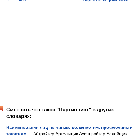
Смотреть что такое "Партионист" в других
словарях:
Наименования лиц по чинам, должностям, профессиям и
занятиям
— Абтрайгер Артельщик Ауфшрайгер Бадейщик