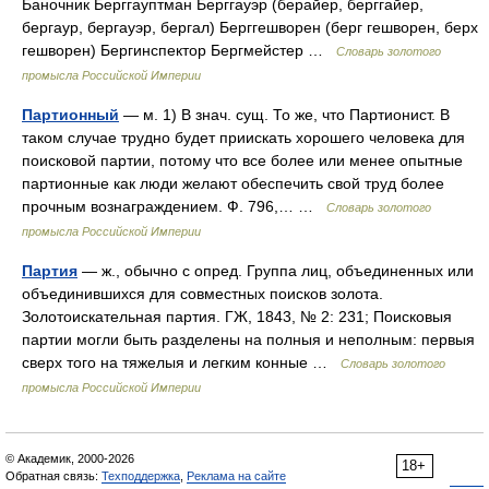
Баночник Берггауптман Берггауэр (берайер, берггайер,
бергаур, бергауэр, бергал) Берггешворен (берг гешворен, берх
гешворен) Бергинспектор Бергмейстер …
Словарь золотого
промысла Российской Империи
Партионный
— м. 1) В знач. сущ. То же, что Партионист. В
таком случае трудно будет приискать хорошего человека для
поисковой партии, потому что все более или менее опытные
партионные как люди желают обеспечить свой труд более
прочным вознаграждением. Ф. 796,… …
Словарь золотого
промысла Российской Империи
Партия
— ж., обычно с опред. Группа лиц, объединенных или
объединившихся для совместных поисков золота.
Золотоискательная партия. ГЖ, 1843, № 2: 231; Поисковыя
партии могли быть разделены на полныя и неполным: первыя
сверх того на тяжелыя и легким конные …
Словарь золотого
промысла Российской Империи
© Академик, 2000-2026
18+
Обратная связь:
Техподдержка
,
Реклама на сайте